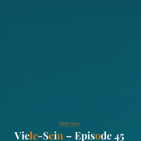
Viele-Sein
V
i
e
l
e
-
S
e
i
n
–
E
p
i
s
o
d
e
4
5