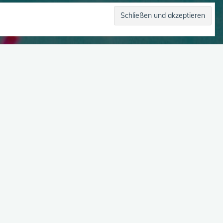
Kröten, kommende
nge
 Hannah ist am Krötenzaun und redet über
en der Selbstregulation. Zur Info Es gibt
ung,