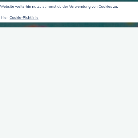
Website weiterhin nutzt, stimmst du der Verwendung von Cookies zu.
 hier:
Cookie-Richtlinie
inierend
Kündigung, 
Lebens
Zusammenhä
18. April 2026
nterwegs über das,
Ein Format von Vielen
lgt Shownotes Stitch ’n
Teilgabe und die Grenz
bereits zwei weitere …
"Kündig
weiterlesen
Kröten,