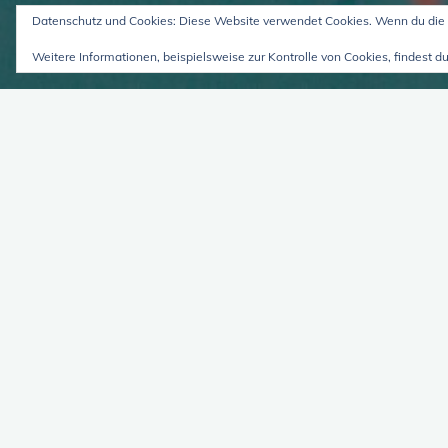
Datenschutz und Cookies: Diese Website verwendet Cookies. Wenn du die 
Weitere Informationen, beispielsweise zur Kontrolle von Cookies, findest du
zwei Updates und die fasz
schwere Leichtigkeit des 
7. Juni 2026
Ein Format von Vielen Hannah spricht von u
was im Titel der Episode steht. Transkript fo
Bitch, der Podcast mit …
"zwei
weiterlesen
Updates