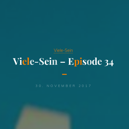
Viele-Sein
V
i
e
l
e
-
S
e
i
n
–
E
p
i
s
o
d
e
3
4
–
30. NOVEMBER 2017