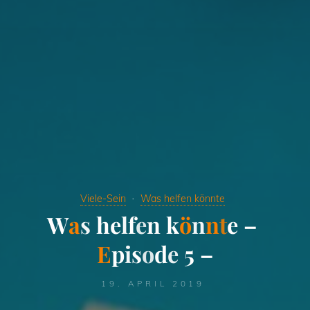
Viele-Sein
Was helfen könnte
W
a
s
h
e
l
f
e
n
k
ö
n
n
t
e
–
E
p
i
s
o
d
e
5
–
19. APRIL 2019