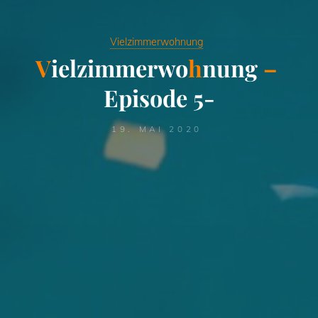
Vielzimmerwohnung
V
i
e
l
z
i
m
m
e
r
w
o
h
n
u
n
g
–
E
p
i
s
o
d
e
5
-
19. MAI 2020