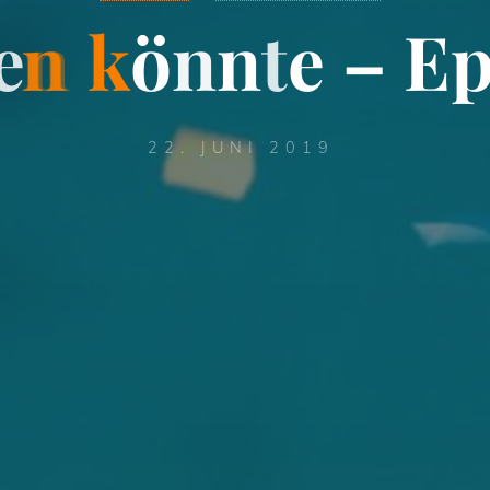
e
n
k
ö
n
n
t
e
–
E
22. JUNI 2019