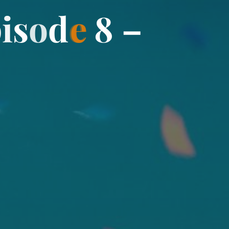
p
i
s
o
d
e
8
–