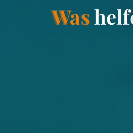
W
a
s
h
e
l
f