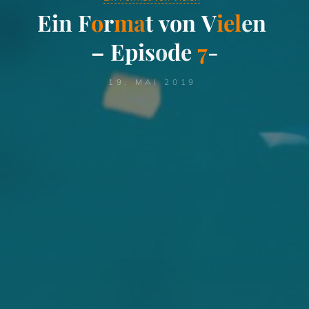
E
i
n
F
o
r
m
a
t
v
o
n
V
i
e
l
e
n
–
E
p
i
s
o
d
e
7
-
19. MAI 2019