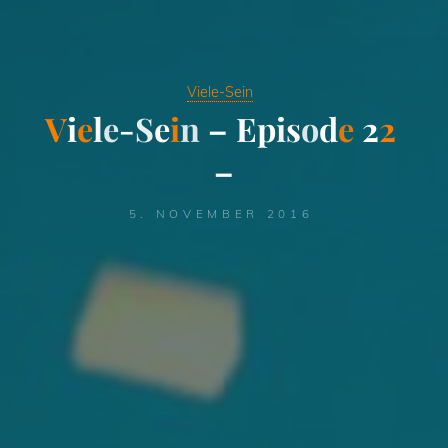
Viele-Sein
V
i
e
l
e
-
S
e
i
n
–
E
p
i
s
o
d
e
2
2
–
5. NOVEMBER 2016