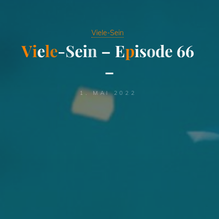
Viele-Sein
V
i
e
l
e
-
S
e
i
n
–
E
p
i
s
o
d
e
6
6
–
1. MAI 2022