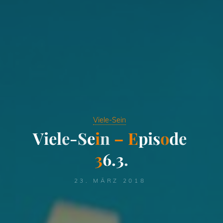
Viele-Sein
V
i
e
l
e
-
S
e
i
n
–
E
p
i
s
o
d
e
3
6
.
3
.
23. MÄRZ 2018