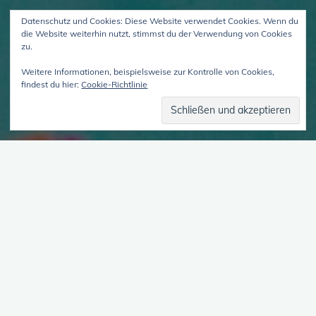
Datenschutz und Cookies: Diese Website verwendet Cookies. Wenn du
die Website weiterhin nutzt, stimmst du der Verwendung von Cookies
zu.
Weitere Informationen, beispielsweise zur Kontrolle von Cookies,
findest du hier:
Cookie-Richtlinie
mit Ley über destruktive Innens
1. Juli 2026
Ley und Hannah sprechen über ihre Zu- und
Umgänge mit Inneren, die sich selbst, anderen Inneren
und anderen Menschen im Außen schaden. CN:
Psychiatriegewalt, konkrete …
"mit
weiterlesen