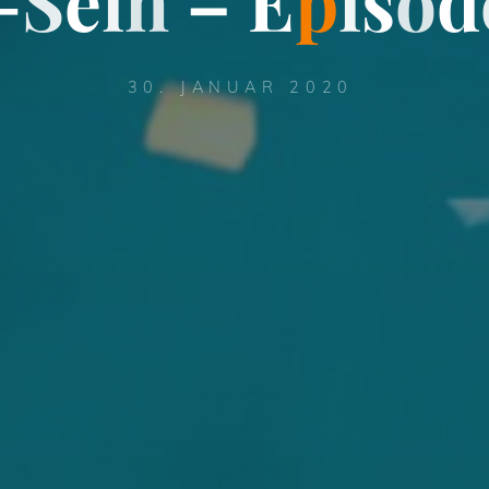
-
S
e
i
n
–
E
p
i
s
o
d
30. JANUAR 2020