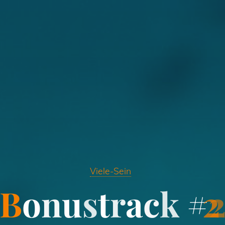
Viele-Sein
B
o
n
u
s
t
r
a
c
k
#