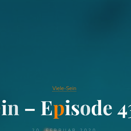
Viele-Sein
e
i
n
–
E
p
i
s
o
d
e
4
20. FEBRUAR 2020