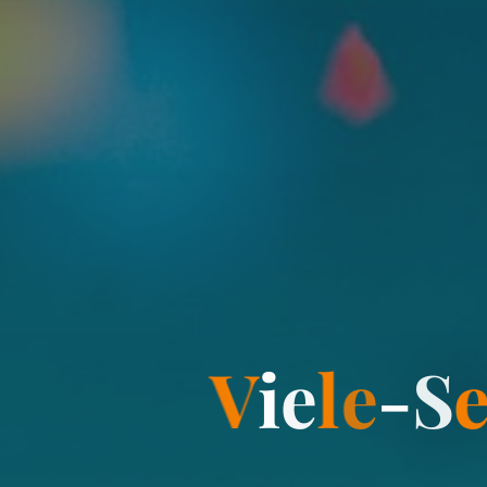
V
i
e
l
e
-
S