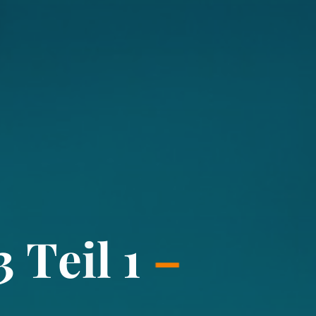
3
T
e
i
l
1
–