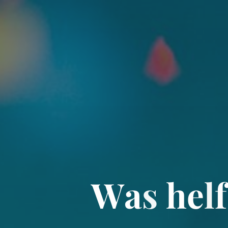
W
a
s
h
e
l
f