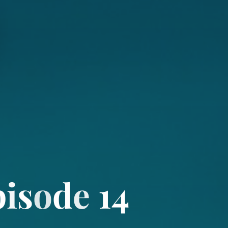
p
i
s
o
d
e
1
4