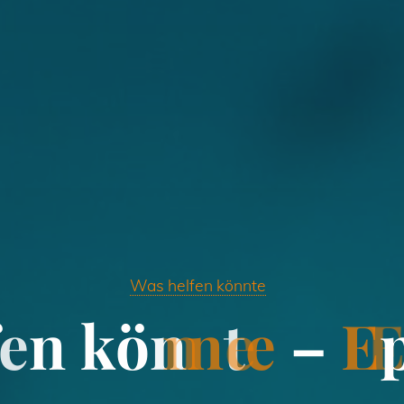
Was helfen könnte
e
n
k
ö
n
n
t
e
–
E