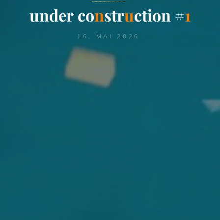
u
n
d
e
r
c
o
n
s
t
r
u
c
t
i
o
n
#
1
16. MAI 2026