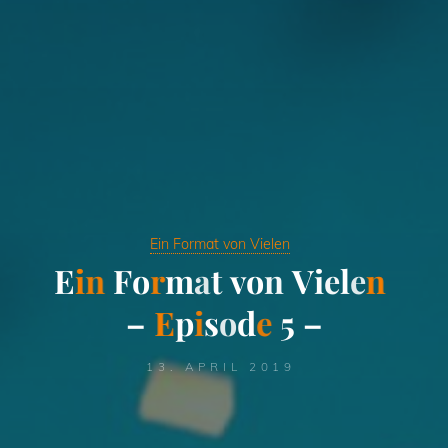
Ein Format von Vielen
E
i
n
F
o
r
m
a
t
v
o
n
V
i
e
l
e
n
–
E
p
i
s
o
d
e
5
–
13. APRIL 2019