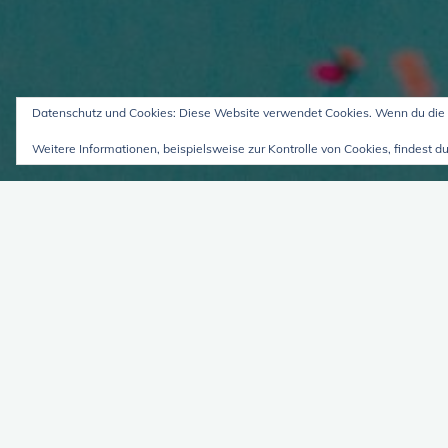
Datenschutz und Cookies: Diese Website verwendet Cookies. Wenn du die 
Weitere Informationen, beispielsweise zur Kontrolle von Cookies, findest du
über das Unterwegssein m
und Felice Meer (VS EP 87)
2. Mai 2024
über das Unterwegssein Felice wandern 3 
Wochen und Hannah wandern auf dem Rad –
auf das Unterwegssein, allein als Viele.Es …