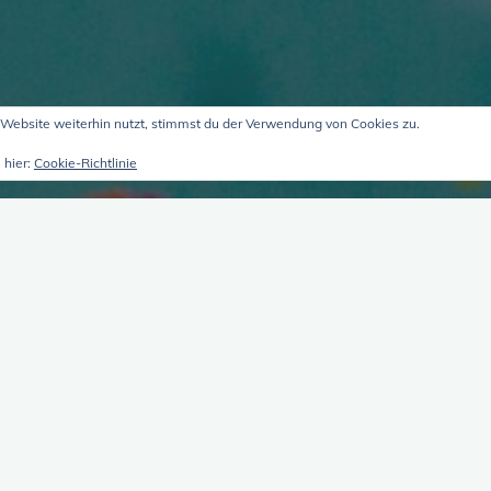
Website weiterhin nutzt, stimmst du der Verwendung von Cookies zu.
 hier:
Cookie-Richtlinie
it Reneé W.
über Selftal
mit Renée (V
17. März 2024
Monate, Renée 3
über Selftalk (Innenk
 drei Perspektiven
und darum geht es in d
hat negativer wie posi