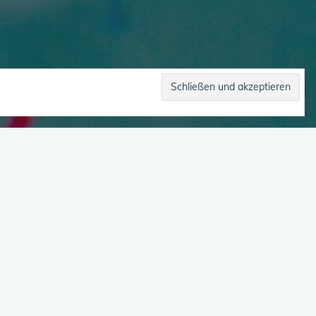
k (Innenkommunikation)
S EP 86)
ommunikation) Alle haben „Stimmen“ im Kopf
ieser Episode „Viele-Sein“.Welche Funktion
tiver Selftalk? Haben „Viele“ andere …