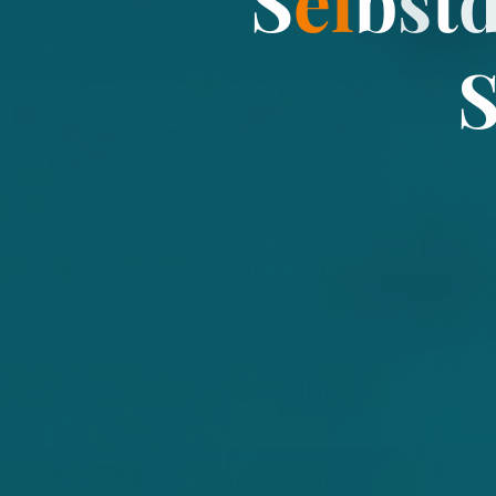
S
e
l
b
s
t