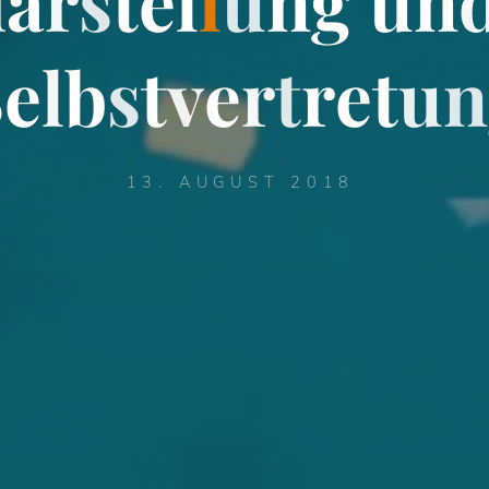
d
a
r
s
t
e
l
l
u
n
g
u
n
S
e
l
b
s
t
v
e
r
t
r
e
t
u
n
13. AUGUST 2018