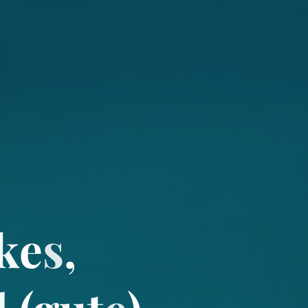
k
e
s
,