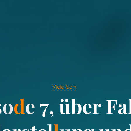
Viele-Sein
s
o
d
e
7
,
ü
b
e
r
F
a