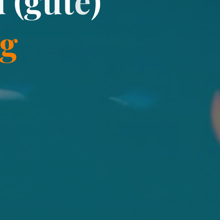
d
(
g
u
t
e
)
g