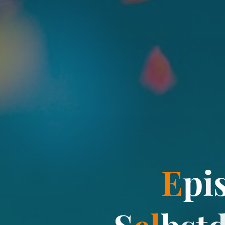
E
p
i