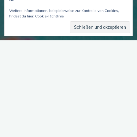
Weitere Informationen, beispielsweise zur Kontrolle von Cookies,
findest du hier:
Cookie-Richtlinie
Du erlebst dich als Viele und möchtest dich an „Viele-Sein“
beteiligen? – Melde dich bei uns!
Wir suchen Menschen, die Lust darauf haben, mit uns Episoden
zu machen, ihre Themen zu teilen oder auch ihre Erfahrungen
mit speziellen Hilfsmitteln oder Therapieformen zu teilen.
Ob als sprechende_r Gast_Gästin oder langfristig
teilhabende_r Co-Host, wir können schauen, was sich
entwickelt.
Am Mikro zu stehen ist nicht dein Ding, aber mitmachen klingt
trotzdem interessant?