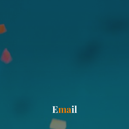
E
m
a
i
l